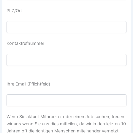
PLZ/Ort
Kontaktrufnummer
P
l
Ihre Email (Pflichtfeld)
e
a
s
e
Wenn Sie aktuell Mitarbeiter oder einen Job suchen, freuen
l
wir uns wenn Sie uns dies mitteilen, da wir in den letzten 10
e
Jahren oft die richtigen Menschen miteinander vernetzt