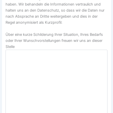
a
haben. Wir behandeln die Informationen vertraulich und
v
halten uns an den Datenschutz, so dass wir die Daten nur
e
nach Absprache an Dritte weitergeben und dies in der
t
Regel anonymisiert als Kurzprofil:
h
i
Über eine kurze Schilderung Ihrer Situation, Ihres Bedarfs
s
oder Ihrer Wunschvorstellungen freuen wir uns an dieser
f
Stelle
i
e
l
d
e
m
p
t
y
.